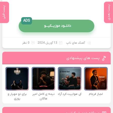
پست بعدی
پست قبلی
ADS
دانلــود موزیــکیـــو
آهنگ های تاپ
13 آوریل 2024
0 نظر
پست های پیشنهادی
لجباز فرجام
کی هواییت کرد آراد
نیمه ی کامل امیر
برای تو مهیار و
هاکان
پوری