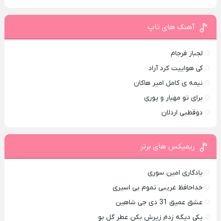
آهنگ های تاپ
لجباز فرجام
کی هواییت کرد آراد
نیمه ی کامل امیر هاکان
برای تو مهیار و پوری
دوقطبی اردلان
ریمیکس های برتر
یادگاری امین سوری
خداحافظ غریبی تموم بی اسیری
عشق عمیق 31 دی جی شاهین
یکی دیگه زدم زیرش بکن عطر گل بو