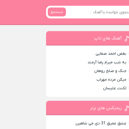
جستجو
آهنگ های تاپ
بغض احمد صفایی
یه شب میرم رضا آرمند
جنگ و صلح روهان
میگن مرده مهراب
لکنت علیسان
ریمیکس های برتر
عشق عمیق 31 دی جی شاهین