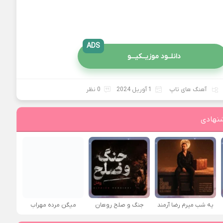
ADS
دانلــود موزیــکیـــو
آهنگ های تاپ
1 آوریل 2024
0 نظر
نهادی
یه شب میرم رضا آرمند
جنگ و صلح روهان
میگن مرده مهراب