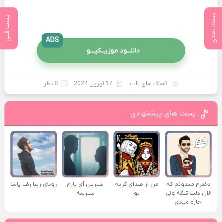
پست بعدی
پست قبلی
ADS
دانلــود موزیــکیـــو
آهنگ های تاپ
17 آوریل 2024
0 نظر
پست های پیشنهادی
دخترم میدونم که
من از صدای گريه
شیرین آی یارم
رویای زیبا رضا پاشا
الان دلت تنگه ولی
تو
شیرینه
اجازه میدی