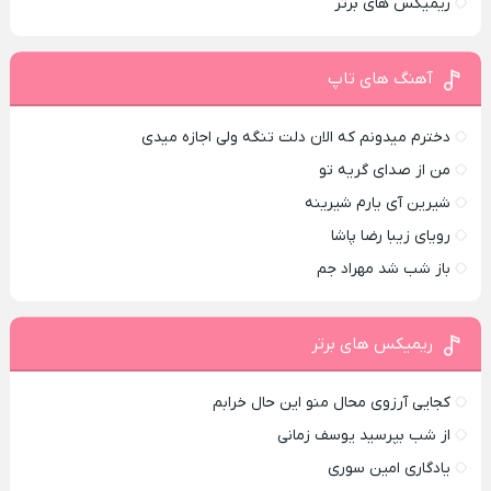
ریمیکس های برتر
آهنگ های تاپ
دخترم میدونم که الان دلت تنگه ولی اجازه میدی
من از صدای گريه تو
شیرین آی یارم شیرینه
رویای زیبا رضا پاشا
باز شب شد مهراد جم
ریمیکس های برتر
کجایی آرزوی محال منو این حال خرابم
از شب بپرسید یوسف زمانی
یادگاری امین سوری