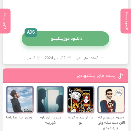
پست بعدی
پست قبلی
ADS
دانلــود موزیــکیـــو
آهنگ های تاپ
2 آوریل 2024
0 نظر
پست های پیشنهادی
دخترم میدونم که
من از صدای گريه
شیرین آی یارم
رویای زیبا رضا پاشا
الان دلت تنگه ولی
تو
شیرینه
اجازه میدی