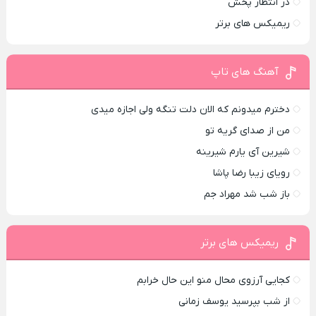
در انتظار پخش
ریمیکس های برتر
آهنگ های تاپ
دخترم میدونم که الان دلت تنگه ولی اجازه میدی
من از صدای گريه تو
شیرین آی یارم شیرینه
رویای زیبا رضا پاشا
باز شب شد مهراد جم
ریمیکس های برتر
کجایی آرزوی محال منو این حال خرابم
از شب بپرسید یوسف زمانی