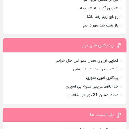
شیرین آی یارم شیرینه
رویای زیبا رضا پاشا
باز شب شد مهراد جم
ریمیکس های برتر
کجایی آرزوی محال منو این حال خرابم
از شب بپرسید یوسف زمانی
یادگاری امین سوری
خداحافظ غریبی تموم بی اسیری
عشق عمیق 31 دی جی شاهین
پلی لیست ها