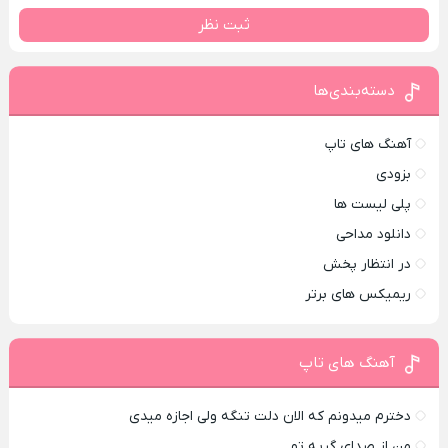
ثبت نظر
دسته‌بندی‌ها
آهنگ های تاپ
بزودی
پلی لیست ها
دانلود مداحی
در انتظار پخش
ریمیکس های برتر
آهنگ های تاپ
دخترم میدونم که الان دلت تنگه ولی اجازه میدی
من از صدای گريه تو