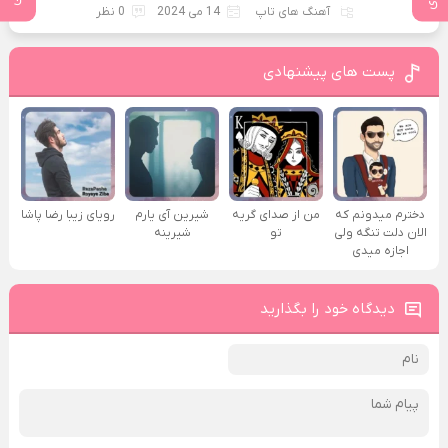
آهنگ های تاپ
14 می 2024
0 نظر
پست های پیشنهادی
دخترم میدونم که
من از صدای گريه
شیرین آی یارم
رویای زیبا رضا پاشا
الان دلت تنگه ولی
تو
شیرینه
اجازه میدی
دیدگاه خود را بگذارید