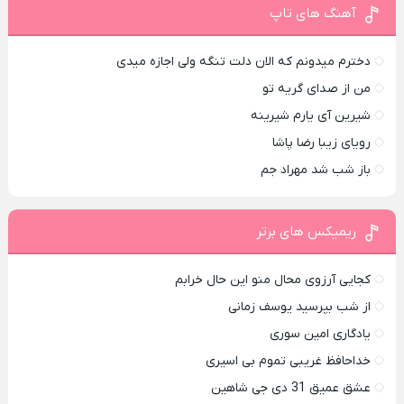
آهنگ های تاپ
دخترم میدونم که الان دلت تنگه ولی اجازه میدی
من از صدای گريه تو
شیرین آی یارم شیرینه
رویای زیبا رضا پاشا
باز شب شد مهراد جم
ریمیکس های برتر
کجایی آرزوی محال منو این حال خرابم
از شب بپرسید یوسف زمانی
یادگاری امین سوری
خداحافظ غریبی تموم بی اسیری
عشق عمیق 31 دی جی شاهین