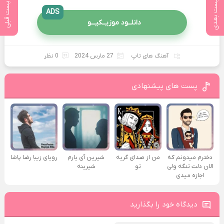
پست بعدی
پست قبلی
ADS
دانلــود موزیــکیـــو
آهنگ های تاپ
27 مارس 2024
0 نظر
پست های پیشنهادی
دخترم میدونم که
من از صدای گريه
شیرین آی یارم
رویای زیبا رضا پاشا
الان دلت تنگه ولی
تو
شیرینه
اجازه میدی
دیدگاه خود را بگذارید