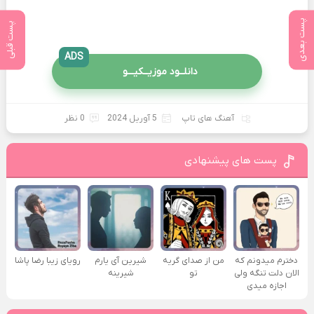
پست بعدی
پست قبلی
ADS
دانلــود موزیــکیـــو
آهنگ های تاپ
5 آوریل 2024
0 نظر
پست های پیشنهادی
دخترم میدونم که
من از صدای گريه
شیرین آی یارم
رویای زیبا رضا پاشا
الان دلت تنگه ولی
تو
شیرینه
اجازه میدی