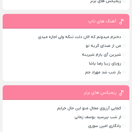
ریمیکس های برتر
آهنگ های تاپ
دخترم میدونم که الان دلت تنگه ولی اجازه میدی
من از صدای گريه تو
شیرین آی یارم شیرینه
رویای زیبا رضا پاشا
باز شب شد مهراد جم
ریمیکس های برتر
کجایی آرزوی محال منو این حال خرابم
از شب بپرسید یوسف زمانی
یادگاری امین سوری