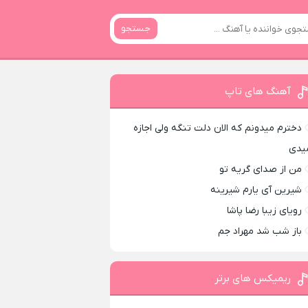
جستجو
آهنگ های تاپ
دخترم میدونم که الان دلت تنگه ولی اجازه
یدی
من از صدای گريه تو
شیرین آی یارم شیرینه
رویای زیبا رضا پاشا
باز شب شد مهراد جم
ریمیکس های برتر