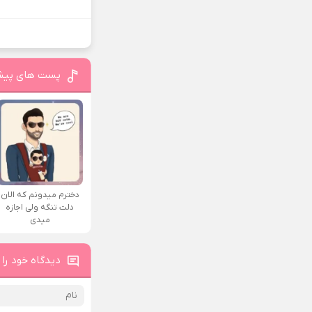
پست های پیش
دخترم میدونم که الان
دلت تنگه ولی اجازه
میدی
دیدگاه خود را 