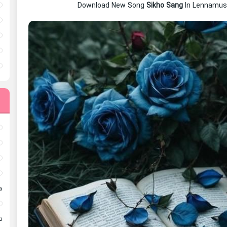
Download New Song
Sikho Sang
In Lennamus
م
ته