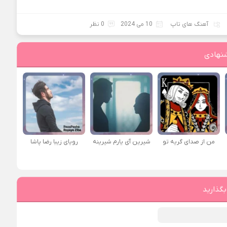
آهنگ های تاپ
10 می 2024
0 نظر
نهادی
من از صدای گريه تو
شیرین آی یارم شیرینه
رویای زیبا رضا پاشا
بگذارید