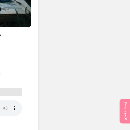
م
ا
پست بعدی