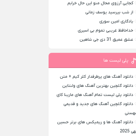
کجایی آرزوی محال منو این حال خرابم
از شب بپرسید یوسف زمانی
یادگاری امین سوری
خداحافظ غریبی تموم بی اسیری
عشق عمیق 31 دی جی شاهین
پلی لیست ها
دانلود آهنگ های پرطرفدار کلر کیم + متن
دانلود گلچین بهترین آهنگ های ولنتاین
دانلود پلی لیست تمام آهنگ های مارینا کای
دانلود گلچین آهنگ های جدید و قدیمی
هستی
دانلود آهنگ ها و ریمیکس های برتر حسین
ی 2025