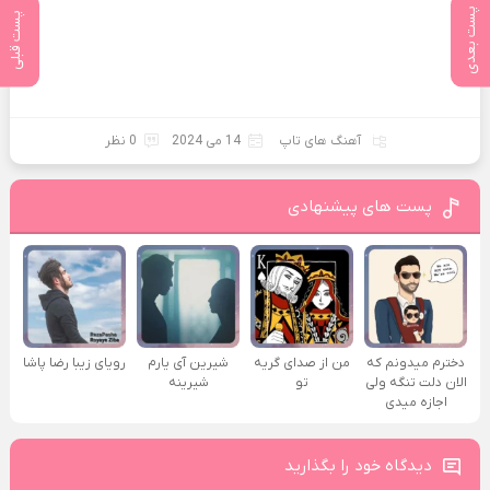
پست بعدی
پست قبلی
آهنگ های تاپ
14 می 2024
0 نظر
پست های پیشنهادی
دخترم میدونم که
من از صدای گريه
شیرین آی یارم
رویای زیبا رضا پاشا
الان دلت تنگه ولی
تو
شیرینه
اجازه میدی
دیدگاه خود را بگذارید