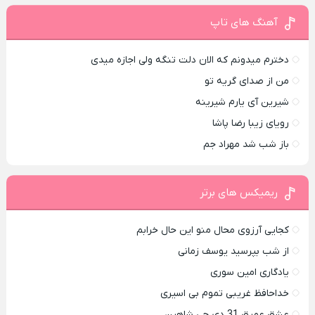
آهنگ های تاپ
دخترم میدونم که الان دلت تنگه ولی اجازه میدی
من از صدای گريه تو
شیرین آی یارم شیرینه
رویای زیبا رضا پاشا
باز شب شد مهراد جم
ریمیکس های برتر
کجایی آرزوی محال منو این حال خرابم
از شب بپرسید یوسف زمانی
یادگاری امین سوری
خداحافظ غریبی تموم بی اسیری
عشق عمیق 31 دی جی شاهین