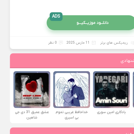
ADS
دانلــود موزیــکیـــو
ریمیکس های برتر
11 مارس 2025
0 نظر
نهادی
یادگاری امین سوری
خداحافظ غریبی تموم
عشق عمیق 31 دی جی
بی اسیری
شاهین