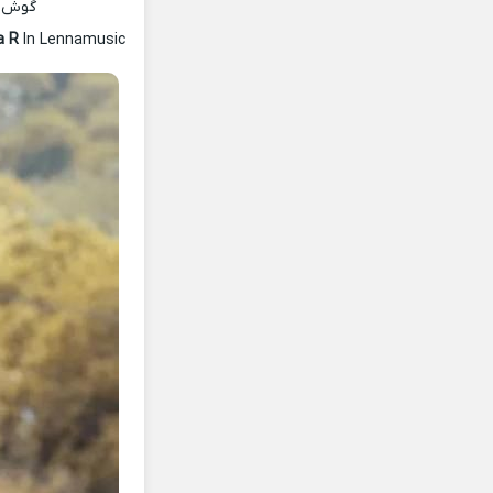
گوش ده
a R
In Lennamusic