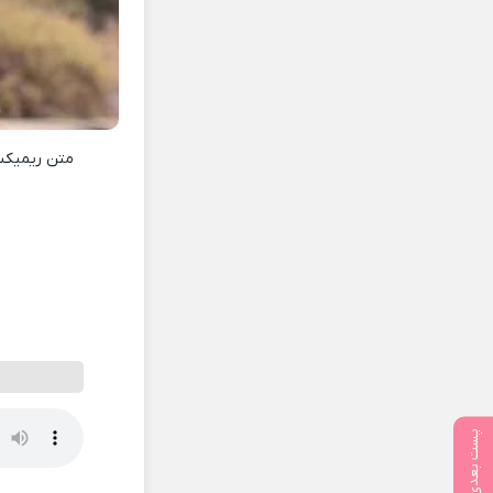
متن ریمی
پست بعدی