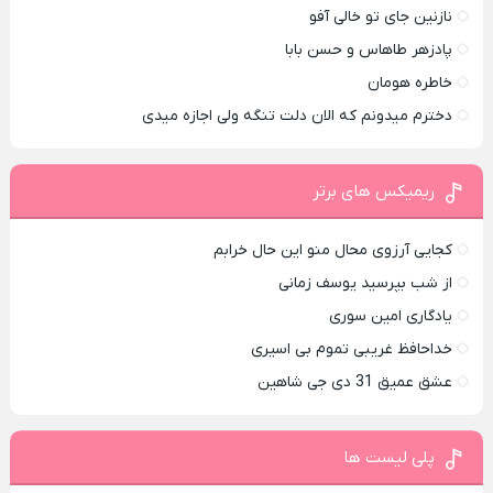
نازنین جای تو خالی آفو
پادزهر طاهاس و حسن بابا
خاطره هومان
دخترم میدونم که الان دلت تنگه ولی اجازه میدی
ریمیکس های برتر
کجایی آرزوی محال منو این حال خرابم
از شب بپرسید یوسف زمانی
یادگاری امین سوری
خداحافظ غریبی تموم بی اسیری
عشق عمیق 31 دی جی شاهین
پلی لیست ها