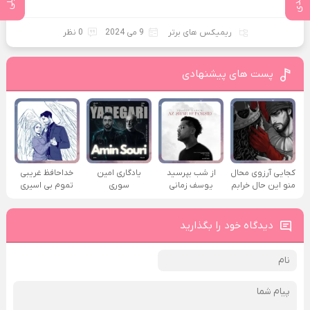
ریمیکس های برتر
9 می 2024
0 نظر
پست های پیشنهادی
کجایی آرزوی محال
از شب بپرسید
یادگاری امین
خداحافظ غریبی
منو این حال خرابم
یوسف زمانی
سوری
تموم بی اسیری
دیدگاه خود را بگذارید