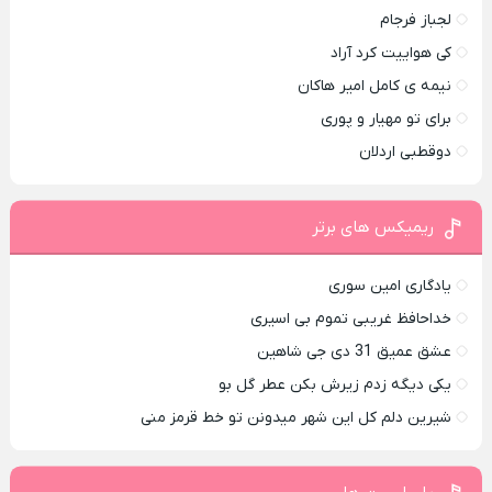
لجباز فرجام
کی هواییت کرد آراد
نیمه ی کامل امیر هاکان
برای تو مهیار و پوری
دوقطبی اردلان
ریمیکس های برتر
یادگاری امین سوری
خداحافظ غریبی تموم بی اسیری
عشق عمیق 31 دی جی شاهین
یکی دیگه زدم زیرش بکن عطر گل بو
شیرین دلم کل این شهر میدونن تو خط قرمز منی