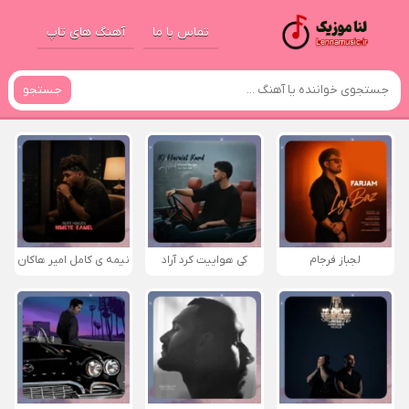
تماس با ما
آهنگ های تاپ
جستجو
لجباز فرجام
کی هواییت کرد آراد
نیمه ی کامل امیر هاکان