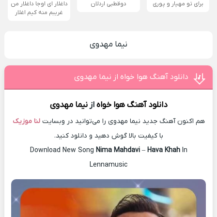
برای تو مهیار و پوری
دوقطبی اردلان
داغلار ای اوجا داغلار من
غریبم منه کیم اغلار
نیما مهدوی
دانلود آهنگ هوا خواه از نیما مهدوی
دانلود آهنگ
هوا خواه
از
نیما مهدوی
هم اکنون آهنگ جدید نیما مهدوی را می‌توانید در وبسایت
لنا موزیک
با کیفیت بالا گوش دهید و دانلود کنید.
Download New Song
Nima Mahdavi
–
Hava Khah
In
Lennamusic