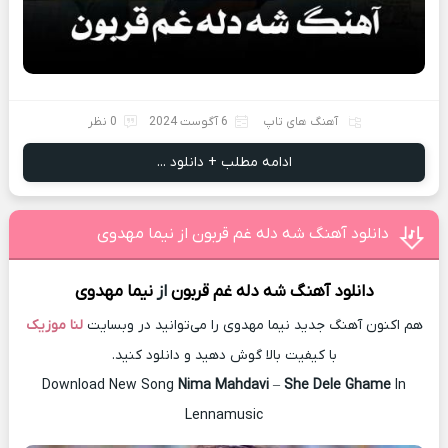
آهنگ های تاپ
6 آگوست 2024
0 نظر
ادامه مطلب + دانلود ...
دانلود آهنگ شه دله غم قربون از نیما مهدوی
دانلود آهنگ
شه دله غم قربون
از
نیما مهدوی
هم اکنون آهنگ جدید نیما مهدوی را می‌توانید در وبسایت
لنا موزیک
با کیفیت بالا گوش دهید و دانلود کنید.
Download New Song
Nima Mahdavi
–
She Dele Ghame
In
Lennamusic