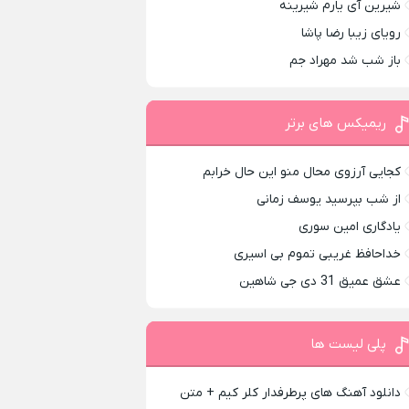
شیرین آی یارم شیرینه
رویای زیبا رضا پاشا
باز شب شد مهراد جم
ریمیکس های برتر
کجایی آرزوی محال منو این حال خرابم
از شب بپرسید یوسف زمانی
یادگاری امین سوری
خداحافظ غریبی تموم بی اسیری
عشق عمیق 31 دی جی شاهین
پلی لیست ها
دانلود آهنگ های پرطرفدار کلر کیم + متن