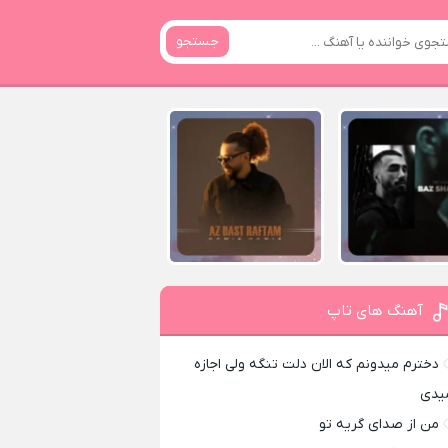
جستجو
آهنگ های تاپ
دخترم میدونم که الان دلت تنگه ولی اجازه
یدی
من از صدای گريه تو