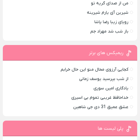
من از صدای گريه تو
شیرین آی یارم شیرینه
رویای زیبا رضا پاشا
باز شب شد مهراد جم
ریمیکس های برتر
کجایی آرزوی محال منو این حال خرابم
از شب بپرسید یوسف زمانی
یادگاری امین سوری
خداحافظ غریبی تموم بی اسیری
عشق عمیق 31 دی جی شاهین
پلی لیست ها