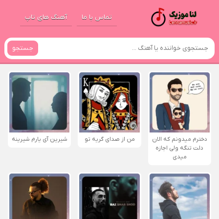
تماس با ما
آهنگ های تاپ
جستجو
دخترم میدونم که الان
من از صدای گريه تو
شیرین آی یارم شیرینه
دلت تنگه ولی اجازه
میدی