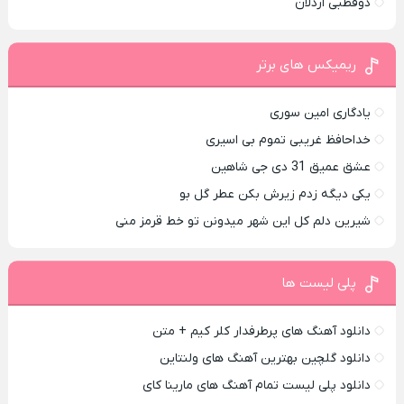
دوقطبی اردلان
ریمیکس های برتر
یادگاری امین سوری
خداحافظ غریبی تموم بی اسیری
عشق عمیق 31 دی جی شاهین
یکی دیگه زدم زیرش بکن عطر گل بو
شیرین دلم کل این شهر میدونن تو خط قرمز منی
پلی لیست ها
دانلود آهنگ های پرطرفدار کلر کیم + متن
دانلود گلچین بهترین آهنگ های ولنتاین
دانلود پلی لیست تمام آهنگ های مارینا کای