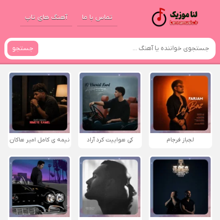
تماس با ما
آهنگ های تاپ
جستجو
لجباز فرجام
کی هواییت کرد آراد
نیمه ی کامل امیر هاکان