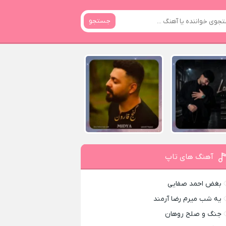
جستجو
آهنگ های تاپ
بغض احمد صفایی
یه شب میرم رضا آرمند
جنگ و صلح روهان