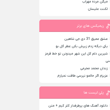
میگن مرده مهراب
لکنت علیسان
ریمیکس های برتر
عشق عمیق 31 دی جی شاهین
یکی دیگه زدم زیرش بکن عطر گل بو
شیرین دلم کل این شهر میدونن تو خط قرمز
نی
زندان محمد محرمی
عزیزم اگر حالمو نپرسی طاقت نمیارم
پلی لیست ها
دانلود آهنگ های پرطرفدار کلر کیم + متن