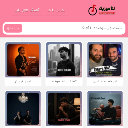
تماس با ما
آهنگ های تاپ
جستجو
آخر خط امید آمری
گفته بودم هونام
لجباز فرجام