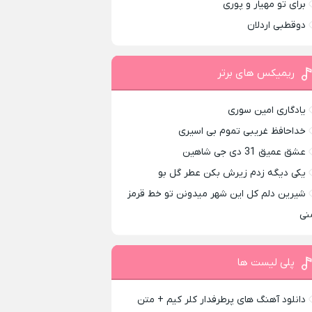
برای تو مهیار و پوری
دوقطبی اردلان
ریمیکس های برتر
یادگاری امین سوری
خداحافظ غریبی تموم بی اسیری
عشق عمیق 31 دی جی شاهین
یکی دیگه زدم زیرش بکن عطر گل بو
شیرین دلم کل این شهر میدونن تو خط قرمز
نی
پلی لیست ها
دانلود آهنگ های پرطرفدار کلر کیم + متن