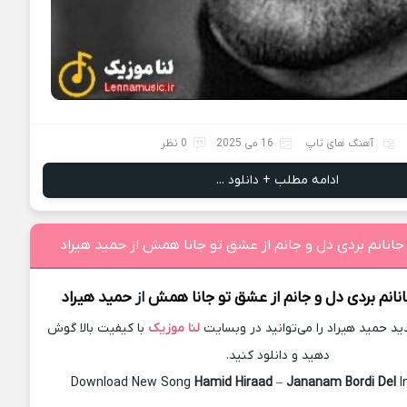
آهنگ های تاپ
16 می 2025
0 نظر
ادامه مطلب + دانلود ...
جانانم بردی دل و جانم از عشق تو جانا همش از حميد هیراد
نانم بردی دل و جانم از عشق تو جانا همش
از
حميد هیراد
 حميد هیراد را می‌توانید در وبسایت
لنا موزیک
با کیفیت بالا گوش
دهید و دانلود کنید.
Download New Song
Hamid Hiraad
–
Jananam Bordi Del
I