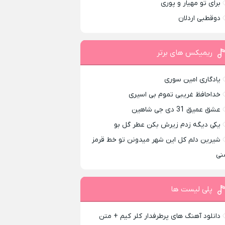
برای تو مهیار و پوری
دوقطبی اردلان
ریمیکس های برتر
یادگاری امین سوری
خداحافظ غریبی تموم بی اسیری
عشق عمیق 31 دی جی شاهین
یکی دیگه زدم زیرش بکن عطر گل بو
شیرین دلم کل این شهر میدونن تو خط قرمز
نی
پلی لیست ها
دانلود آهنگ های پرطرفدار کلر کیم + متن