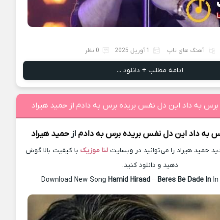
آهنگ های تاپ
1 آوریل 2025
0 نظر
ادامه مطلب + دانلود ...
ﺑﺮس ﺑﻪ داد اﻳﻦ دل ﻧﻔﺲ ﺑﺮﻳﺪه برس ﺑﻪ دادم از حميد هیراد
س ﺑﻪ داد اﻳﻦ دل ﻧﻔﺲ ﺑﺮﻳﺪه برس ﺑﻪ دادم
از
حميد هیراد
 حميد هیراد را می‌توانید در وبسایت
لنا موزیک
با کیفیت بالا گوش
دهید و دانلود کنید.
Download New Song
Hamid Hiraad
–
Beres Be Dade In
In