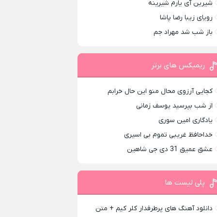
شیرین آی یارم شیرینه
رویای زیبا رضا پاشا
باز شب شد مهراد جم
ریمیکس های برتر
کجایی آرزوی محال منو این حال خرابم
از شب بپرسید یوسف زمانی
یادگاری امین سوری
خداحافظ غریبی تموم بی اسیری
عشق عمیق 31 دی جی شاهین
پلی لیست ها
دانلود آهنگ های پرطرفدار کلر کیم + متن