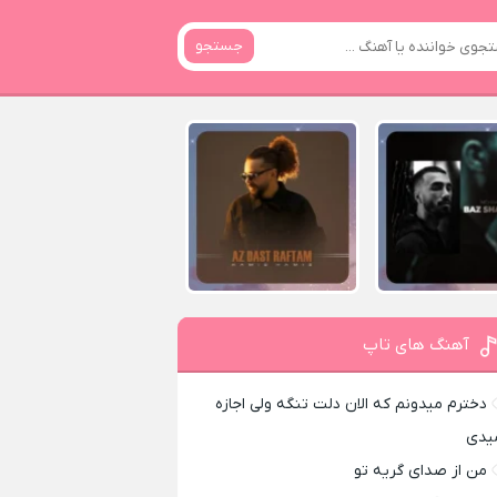
جستجو
آهنگ های تاپ
دخترم میدونم که الان دلت تنگه ولی اجازه
یدی
من از صدای گريه تو