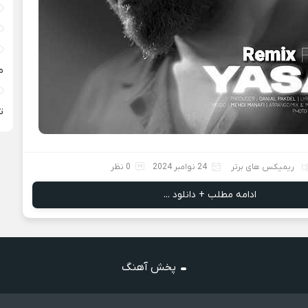
م
ته
ریمیکس های برتر
24 نوامبر 2024
0 نظر
ادامه مطلب + دانلود ...
پخش آهنگ