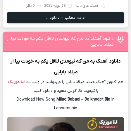
آهنگ های تاپ
8 ژانویه 2025
0 نظر
ادامه مطلب + دانلود ...
دانلود آهنگ به من که نیومدی لااقل یکم به خودت بیا از
میلاد بابایی
دانلود آهنگ
به من که نیومدی لااقل یکم به خودت بیا
از
میلاد بابایی
هم اکنون آهنگ جدید میلاد بابایی را می‌توانید در وبسایت
لنا موزیک
با کیفیت بالا گوش دهید و دانلود کنید.
Download New Song
Milad Babaei
–
Be khodet Bia
In
Lennamusic