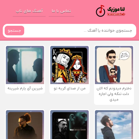
تماس با ما
آهنگ های تاپ
جستجو
دخترم میدونم که الان
من از صدای گريه تو
شیرین آی یارم شیرینه
دلت تنگه ولی اجازه
میدی