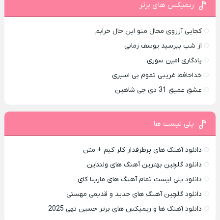
ریمیکس های برتر
کجایی آرزوی محال منو این حال خرابم
از شب بپرسید یوسف زمانی
یادگاری امین سوری
خداحافظ غریبی تموم بی اسیری
عشق عمیق 31 دی جی شاهین
پلی لیست ها
دانلود آهنگ های پرطرفدار کلر کیم + متن
دانلود گلچین بهترین آهنگ های ولنتاین
دانلود پلی لیست تمام آهنگ های مارینا کای
دانلود گلچین آهنگ های جدید و قدیمی مهستی
دانلود آهنگ ها و ریمیکس های برتر حسین تهی 2025