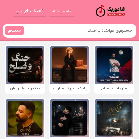
تماس با ما
آهنگ های تاپ
جستجو
بغض احمد صفایی
یه شب میرم رضا آرمند
جنگ و صلح روهان