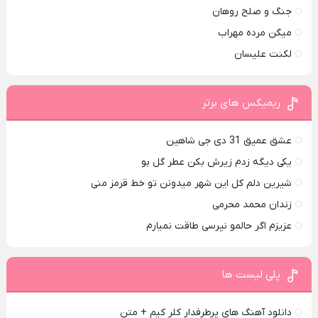
جنگ و صلح روهان
میگن مرده مهراب
لکنت علیسان
ریمیکس های برتر
عشق عمیق 31 دی جی شاهین
یکی دیگه زدم زیرش بکن عطر گل بو
شیرین دلم کل این شهر میدونن تو خط قرمز منی
زندان محمد محرمی
عزیزم اگر حالمو نپرسی طاقت نمیارم
پلی لیست ها
دانلود آهنگ های پرطرفدار کلر کیم + متن