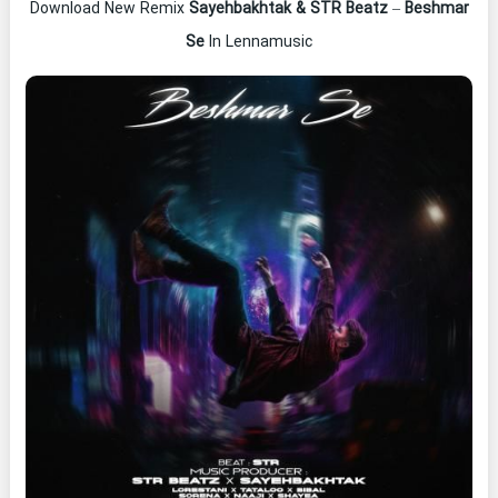
Download New Remix
Sayehbakhtak & STR Beatz
–
Beshmar
Se
In Lennamusic