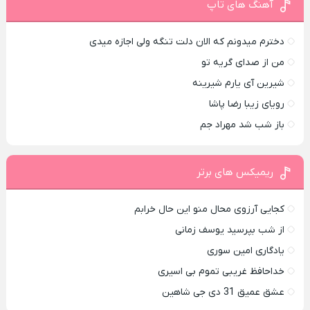
آهنگ های تاپ
دخترم میدونم که الان دلت تنگه ولی اجازه میدی
من از صدای گريه تو
شیرین آی یارم شیرینه
رویای زیبا رضا پاشا
باز شب شد مهراد جم
ریمیکس های برتر
کجایی آرزوی محال منو این حال خرابم
از شب بپرسید یوسف زمانی
یادگاری امین سوری
خداحافظ غریبی تموم بی اسیری
عشق عمیق 31 دی جی شاهین