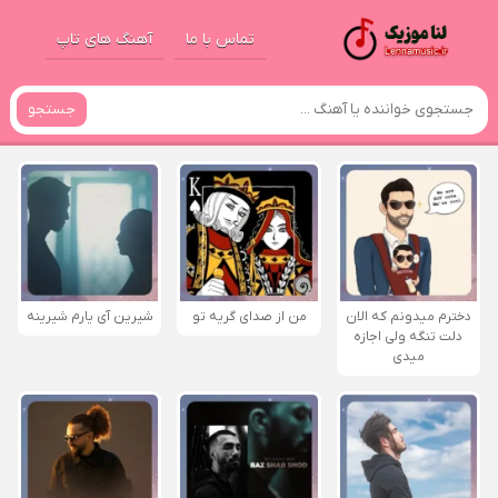
تماس با ما
آهنگ های تاپ
جستجو
دخترم میدونم که الان
من از صدای گريه تو
شیرین آی یارم شیرینه
دلت تنگه ولی اجازه
میدی