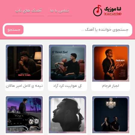
تماس با ما
آهنگ های تاپ
جستجو
لجباز فرجام
کی هواییت کرد آراد
نیمه ی کامل امیر هاکان