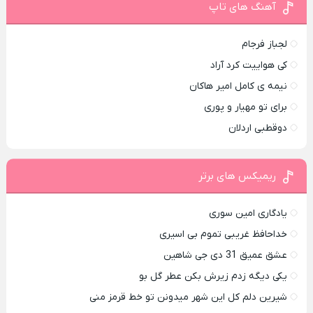
آهنگ های تاپ
لجباز فرجام
کی هواییت کرد آراد
نیمه ی کامل امیر هاکان
برای تو مهیار و پوری
دوقطبی اردلان
ریمیکس های برتر
یادگاری امین سوری
خداحافظ غریبی تموم بی اسیری
عشق عمیق 31 دی جی شاهین
یکی دیگه زدم زیرش بکن عطر گل بو
شیرین دلم کل این شهر میدونن تو خط قرمز منی