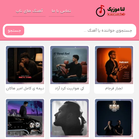
تماس با ما
آهنگ های تاپ
جستجو
لجباز فرجام
کی هواییت کرد آراد
نیمه ی کامل امیر هاکان