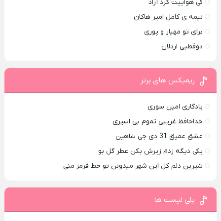
کی هواییت کرد آراد
نیمه ی کامل امیر هاکان
برای تو مهیار و پوری
دوقطبی اردلان
ریمیکس های برتر
یادگاری امین سوری
خداحافظ غریبی تموم بی اسیری
عشق عمیق 31 دی جی شاهین
یکی دیگه زدم زیرش بکن عطر گل بو
شیرین دلم کل این شهر میدونن تو خط قرمز منی
پلی لیست ها