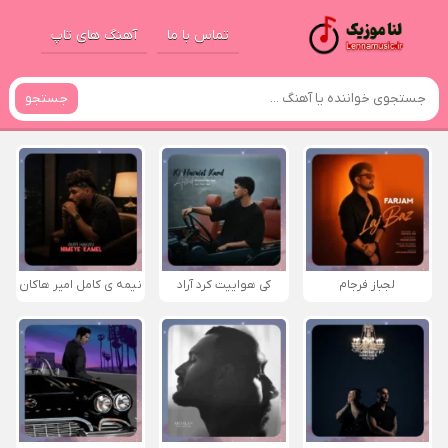
تماس با ما
آهنگ های تاپ
جستجو
لجباز فرجام
کی هواییت کرد آراد
نیمه ی کامل امیر هاکان