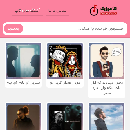
تماس با ما
آهنگ های تاپ
جستجو
دخترم میدونم که الان
من از صدای گريه تو
شیرین آی یارم شیرینه
دلت تنگه ولی اجازه
میدی