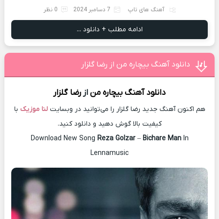
آهنگ های تاپ
7 دسامبر 2024
0 نظر
ادامه مطلب + دانلود ...
دانلود آهنگ بیچاره من از رضا گلزار
دانلود آهنگ
بیچاره من
از
رضا گلزار
هم اکنون آهنگ جدید رضا گلزار را می‌توانید در وبسایت
لنا موزیک
با
کیفیت بالا گوش دهید و دانلود کنید.
Download New Song
Reza Golzar
–
Bichare Man
In
Lennamusic