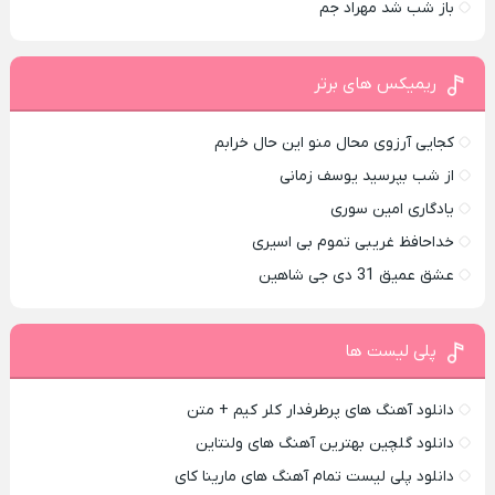
باز شب شد مهراد جم
ریمیکس های برتر
کجایی آرزوی محال منو این حال خرابم
از شب بپرسید یوسف زمانی
یادگاری امین سوری
خداحافظ غریبی تموم بی اسیری
عشق عمیق 31 دی جی شاهین
پلی لیست ها
دانلود آهنگ های پرطرفدار کلر کیم + متن
دانلود گلچین بهترین آهنگ های ولنتاین
دانلود پلی لیست تمام آهنگ های مارینا کای