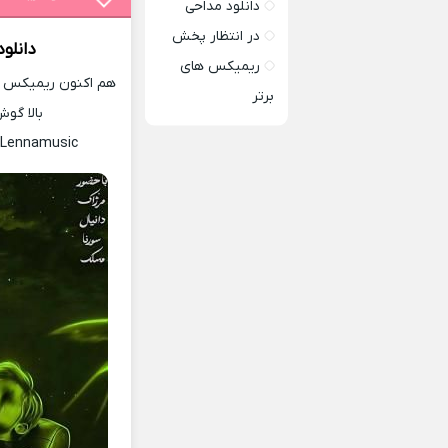
دانلود مداحی
در انتظار پخش
دانلو
ریمیکس های
هم اکنون ریمیکس جد
برتر
بالا گوش
 Lennamusic