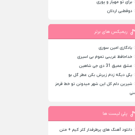
برای تو مهیار و پوری
دوقطبی اردلان
ریمیکس های برتر
یادگاری امین سوری
خداحافظ غریبی تموم بی اسیری
عشق عمیق 31 دی جی شاهین
یکی دیگه زدم زیرش بکن عطر گل بو
شیرین دلم کل این شهر میدونن تو خط قرمز
نی
پلی لیست ها
دانلود آهنگ های پرطرفدار کلر کیم + متن