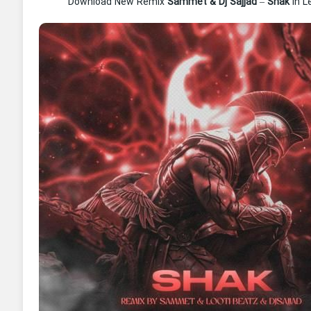
Download New Remix
Sammet & Dj Sajjad
–
Shak
In L