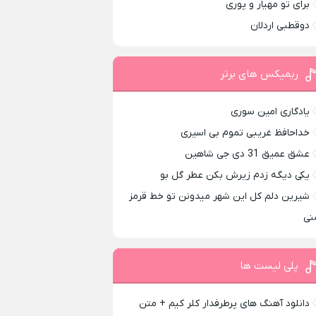
برای تو مهیار و پوری
دوقطبی اردلان
ریمیکس های برتر
یادگاری امین سوری
خداحافظ غریبی تموم بی اسیری
عشق عمیق 31 دی جی شاهین
یکی دیگه زدم زیرش بکن عطر گل بو
شیرین دلم کل این شهر میدونن تو خط قرمز
نی
پلی لیست ها
دانلود آهنگ های پرطرفدار کلر کیم + متن