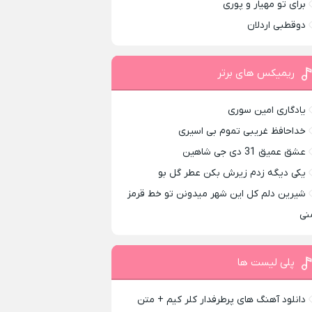
برای تو مهیار و پوری
دوقطبی اردلان
ریمیکس های برتر
یادگاری امین سوری
خداحافظ غریبی تموم بی اسیری
عشق عمیق 31 دی جی شاهین
یکی دیگه زدم زیرش بکن عطر گل بو
شیرین دلم کل این شهر میدونن تو خط قرمز
نی
پلی لیست ها
دانلود آهنگ های پرطرفدار کلر کیم + متن