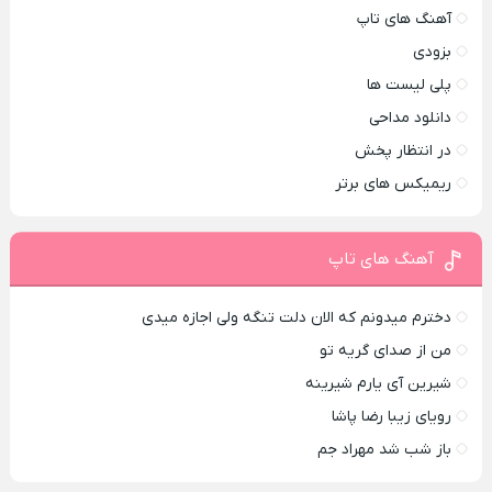
آهنگ های تاپ
بزودی
پلی لیست ها
دانلود مداحی
در انتظار پخش
ریمیکس های برتر
آهنگ های تاپ
دخترم میدونم که الان دلت تنگه ولی اجازه میدی
من از صدای گريه تو
شیرین آی یارم شیرینه
رویای زیبا رضا پاشا
باز شب شد مهراد جم