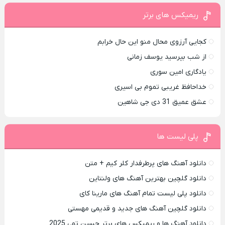
ریمیکس های برتر
کجایی آرزوی محال منو این حال خرابم
از شب بپرسید یوسف زمانی
یادگاری امین سوری
خداحافظ غریبی تموم بی اسیری
عشق عمیق 31 دی جی شاهین
پلی لیست ها
دانلود آهنگ های پرطرفدار کلر کیم + متن
دانلود گلچین بهترین آهنگ های ولنتاین
دانلود پلی لیست تمام آهنگ های مارینا کای
دانلود گلچین آهنگ های جدید و قدیمی مهستی
دانلود آهنگ ها و ریمیکس های برتر حسین تهی 2025