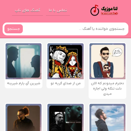
تماس با ما
آهنگ های تاپ
جستجو
دخترم میدونم که الان
من از صدای گريه تو
شیرین آی یارم شیرینه
دلت تنگه ولی اجازه
میدی