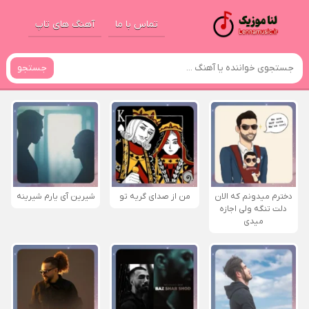
تماس با ما
آهنگ های تاپ
جستجو
دخترم میدونم که الان
من از صدای گريه تو
شیرین آی یارم شیرینه
دلت تنگه ولی اجازه
میدی