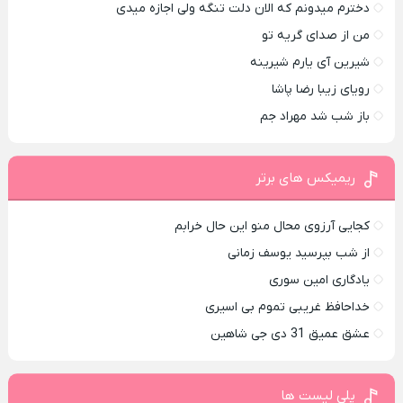
دخترم میدونم که الان دلت تنگه ولی اجازه میدی
من از صدای گريه تو
شیرین آی یارم شیرینه
رویای زیبا رضا پاشا
باز شب شد مهراد جم
ریمیکس های برتر
کجایی آرزوی محال منو این حال خرابم
از شب بپرسید یوسف زمانی
یادگاری امین سوری
خداحافظ غریبی تموم بی اسیری
عشق عمیق 31 دی جی شاهین
پلی لیست ها