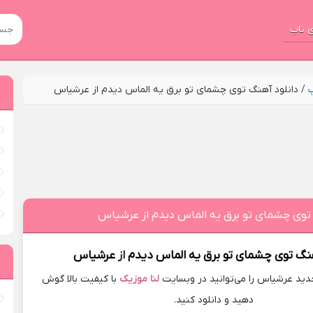
 تاپ
پ
/
دانلود آهنگ ﺗﻮی ﭼﺸﻤﺎی ﺗﻮ ﺑﺮق ﻳﻪ اﻟﻤﺎس دﻳﺪم از عرشیاس
 ﺗﻮی ﭼﺸﻤﺎی ﺗﻮ ﺑﺮق ﻳﻪ اﻟﻤﺎس دﻳﺪم از عرشیاس
هنگ
ﺗﻮی ﭼﺸﻤﺎی ﺗﻮ ﺑﺮق ﻳﻪ اﻟﻤﺎس دﻳﺪم
از
عرشیاس
ید عرشیاس را می‌توانید در وبسایت
لنا موزیک
با کیفیت بالا گوش
دهید و دانلود کنید.