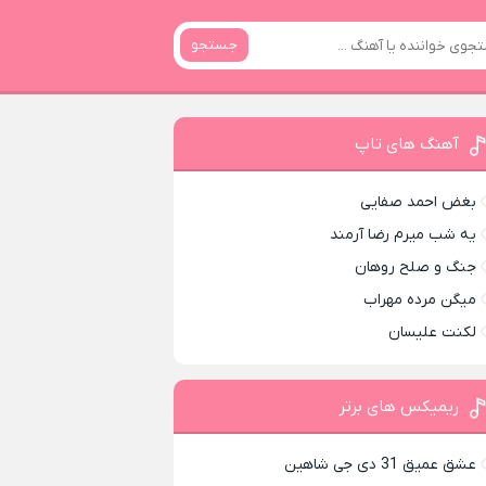
جستجو
آهنگ های تاپ
بغض احمد صفایی
یه شب میرم رضا آرمند
جنگ و صلح روهان
میگن مرده مهراب
لکنت علیسان
ریمیکس های برتر
عشق عمیق 31 دی جی شاهین