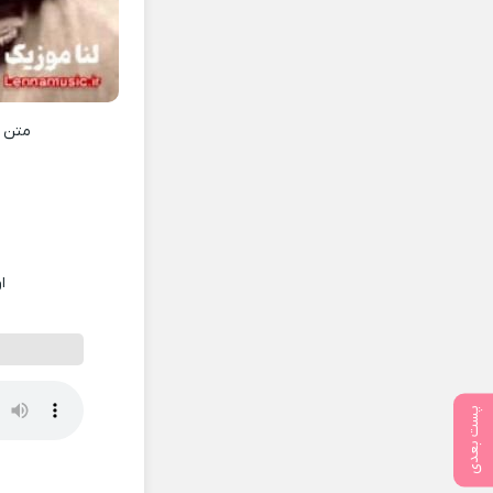
متن 
ا
پست بعدی