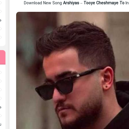
Download New Song
Arshiyas
–
Tooye Cheshmaye To
In
م
م
ته