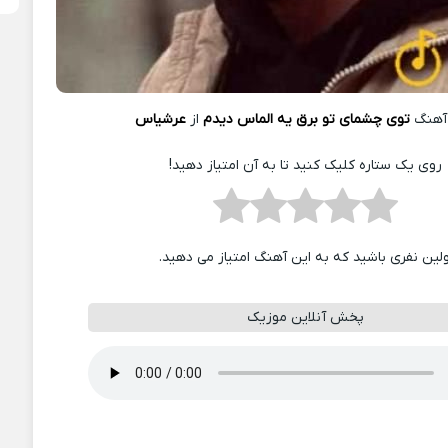
آهنگ
ﺗﻮی ﭼﺸﻤﺎی ﺗﻮ ﺑﺮق ﻳﻪ اﻟﻤﺎس دﻳﺪم
از
عرشیاس
روی یک ستاره کلیک کنید تا به آن امتیاز دهید!
ولین نفری باشید که به این آهنگ امتیاز می دهید.
پخش آنلاین موزیک