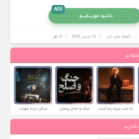
ADS
دانلــود موزیــکیـــو
آهنگ های تاپ
10 مارس 2025
0 نظر
نهادی
یه شب میرم رضا آرمند
جنگ و صلح روهان
میگن مرده مهراب
بگذارید