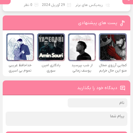
ریمیکس های برتر
29 آوریل 2024
0 نظر
پست های پیشنهادی
کجایی آرزوی محال
از شب بپرسید
یادگاری امین
خداحافظ غریبی
منو این حال خرابم
یوسف زمانی
سوری
تموم بی اسیری
دیدگاه خود را بگذارید