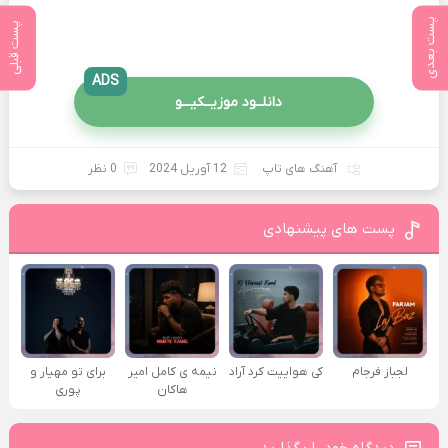
پست بعدی
پست قبلی
ADS
دانلــود موزیــکیـــو
آهنگ های تاپ
12 آوریل 2024
0 نظر
پست های پیشنهادی
لجباز فرجام
کی هواییت کرد آراد
نیمه ی کامل امیر
برای تو مهیار و
هاکان
پوری