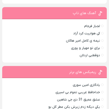
آهنگ های تاپ
لجباز فرجام
کی هواییت کرد آراد
نیمه ی کامل امیر هاکان
برای تو مهیار و پوری
دوقطبی اردلان
ریمیکس های برتر
یادگاری امین سوری
خداحافظ غریبی تموم بی اسیری
عشق عمیق 31 دی جی شاهین
یکی دیگه زدم زیرش بکن عطر گل بو