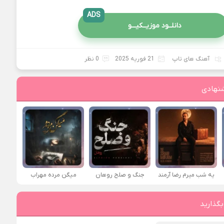
ADS
دانلــود موزیــکیـــو
آهنگ های تاپ
21 فوریه 2025
0 نظر
نهادی
یه شب میرم رضا آرمند
جنگ و صلح روهان
میگن مرده مهراب
بگذارید