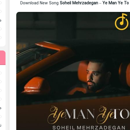
Download New Song
Soheil Mehrzadegan
–
Ye Man Ye To
م
م
ته