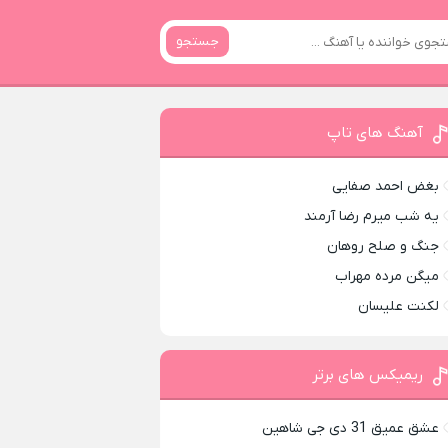
جستجو
آهنگ های تاپ
بغض احمد صفایی
یه شب میرم رضا آرمند
جنگ و صلح روهان
میگن مرده مهراب
لکنت علیسان
ریمیکس های برتر
عشق عمیق 31 دی جی شاهین