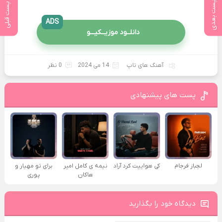
پست بعدی
پست قبلی
ADS
دانلــود موزیــکیـــو
آهنگ های تاپ
14 می 2024
0 نظر
پست های پیشنهادی
لجباز فرجام
کی هواییت کرد آراد
نیمه ی کامل امیر
برای تو مهیار و
هاکان
پوری
دیدگاه خود را بگذارید