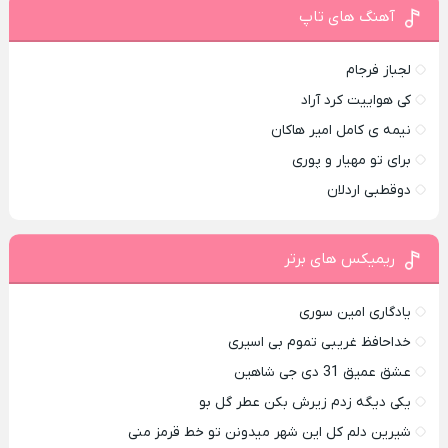
آهنگ های تاپ
لجباز فرجام
کی هواییت کرد آراد
نیمه ی کامل امیر هاکان
برای تو مهیار و پوری
دوقطبی اردلان
ریمیکس های برتر
یادگاری امین سوری
خداحافظ غریبی تموم بی اسیری
عشق عمیق 31 دی جی شاهین
یکی دیگه زدم زیرش بکن عطر گل بو
شیرین دلم کل این شهر میدونن تو خط قرمز منی