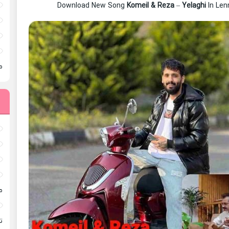
Download New Song
Komeil & Reza
–
Yelaghi
In Len
م
م
ته