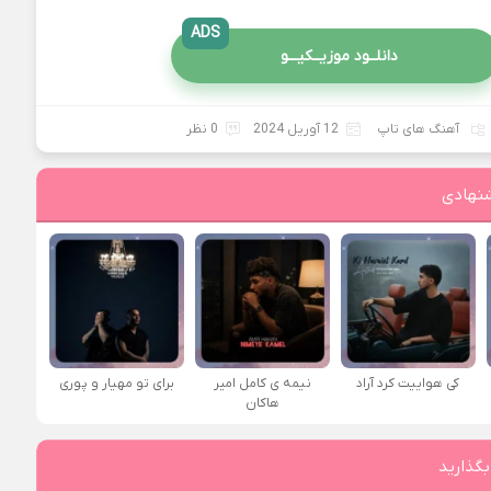
ADS
دانلــود موزیــکیـــو
آهنگ های تاپ
12 آوریل 2024
0 نظر
نهادی
کی هواییت کرد آراد
نیمه ی کامل امیر
برای تو مهیار و پوری
هاکان
بگذارید