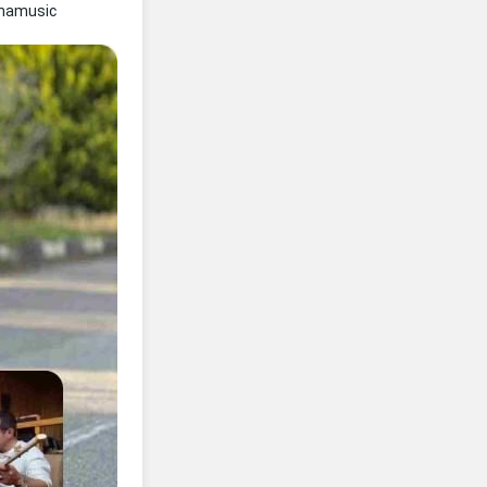
namusic