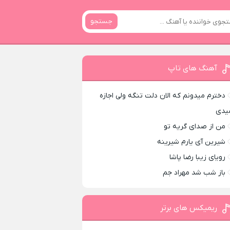
جستجو
آهنگ های تاپ
دخترم میدونم که الان دلت تنگه ولی اجازه
یدی
من از صدای گريه تو
شیرین آی یارم شیرینه
رویای زیبا رضا پاشا
باز شب شد مهراد جم
ریمیکس های برتر