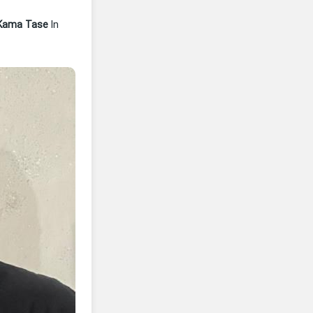
 Kama Tase
In