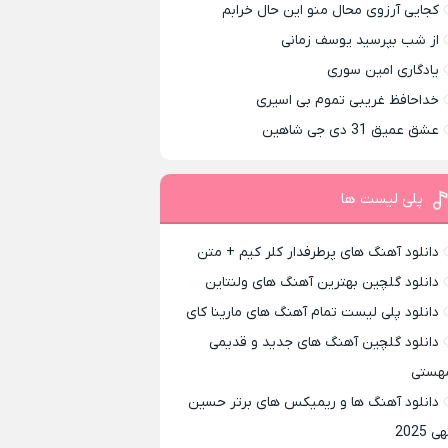
کجایی آرزوی محال منو این حال خرابم
از شب بپرسید یوسف زمانی
یادگاری امین سوری
خداحافظ غریبی تموم بی اسیری
عشق عمیق 31 دی جی شاهین
پلی لیست ها
دانلود آهنگ های پرطرفدار کلر کیم + متن
دانلود گلچین بهترین آهنگ های ولنتاین
دانلود پلی لیست تمام آهنگ های مارینا کای
دانلود گلچین آهنگ های جدید و قدیمی
هستی
دانلود آهنگ ها و ریمیکس های برتر حسین
ی 2025