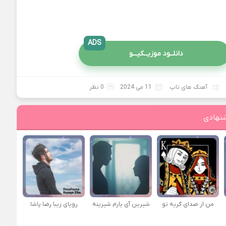
ADS
دانلــود موزیــکیـــو
آهنگ های تاپ
11 می 2024
0 نظر
نهادی
من از صدای گريه تو
شیرین آی یارم شیرینه
رویای زیبا رضا پاشا