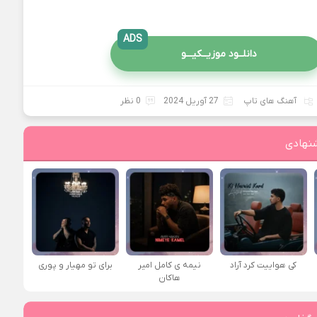
ADS
دانلــود موزیــکیـــو
آهنگ های تاپ
27 آوریل 2024
0 نظر
نهادی
کی هواییت کرد آراد
نیمه ی کامل امیر
برای تو مهیار و پوری
هاکان