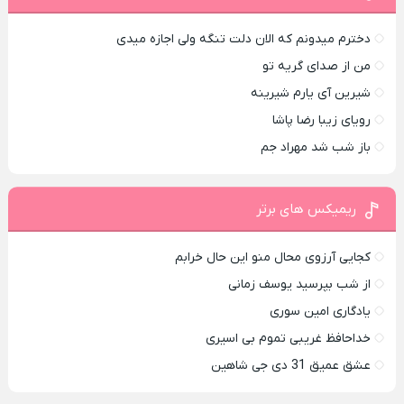
دخترم میدونم که الان دلت تنگه ولی اجازه میدی
من از صدای گريه تو
شیرین آی یارم شیرینه
رویای زیبا رضا پاشا
باز شب شد مهراد جم
ریمیکس های برتر
کجایی آرزوی محال منو این حال خرابم
از شب بپرسید یوسف زمانی
یادگاری امین سوری
خداحافظ غریبی تموم بی اسیری
عشق عمیق 31 دی جی شاهین