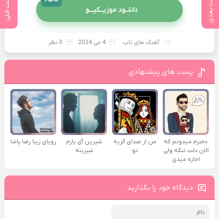
پست بعدی
پست قبلی
دانلــود موزیــکیـــو
آهنگ های تاپ
4 می 2024
0 نظر
پست های پیشنهادی
دخترم میدونم که
من از صدای گريه
شیرین آی یارم
رویای زیبا رضا پاشا
الان دلت تنگه ولی
تو
شیرینه
اجازه میدی
دیدگاه خود را بگذارید