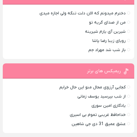
دخترم میدونم که الان دلت تنگه ولی اجازه میدی
من از صدای گريه تو
شیرین آی یارم شیرینه
رویای زیبا رضا پاشا
باز شب شد مهراد جم
ریمیکس های برتر
کجایی آرزوی محال منو این حال خرابم
از شب بپرسید یوسف زمانی
یادگاری امین سوری
خداحافظ غریبی تموم بی اسیری
عشق عمیق 31 دی جی شاهین