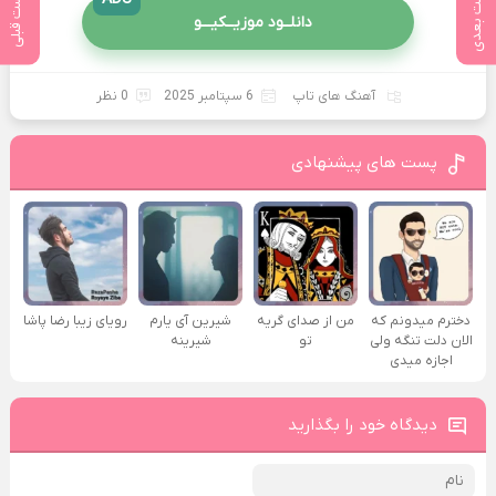
پست بعدی
پست قبلی
دانلــود موزیــکیـــو
آهنگ های تاپ
6 سپتامبر 2025
0 نظر
پست های پیشنهادی
دخترم میدونم که
من از صدای گريه
شیرین آی یارم
رویای زیبا رضا پاشا
الان دلت تنگه ولی
تو
شیرینه
اجازه میدی
دیدگاه خود را بگذارید