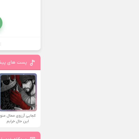
پست های پیش
کجایی آرزوی محال منو
این حال خرابم