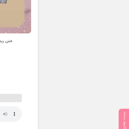
متن ری
پست بعدی