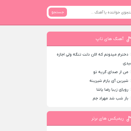
جستجو
آهنگ های تاپ
دخترم میدونم که الان دلت تنگه ولی اجازه
یدی
من از صدای گريه تو
شیرین آی یارم شیرینه
رویای زیبا رضا پاشا
باز شب شد مهراد جم
ریمیکس های برتر