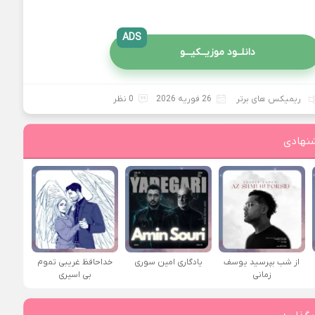
ADS
دانلــود موزیــکیـــو
ریمیکس های برتر
26 فوریه 2026
0 نظر
نهادی
از شب بپرسید یوسف
یادگاری امین سوری
خداحافظ غریبی تموم
زمانی
بی اسیری