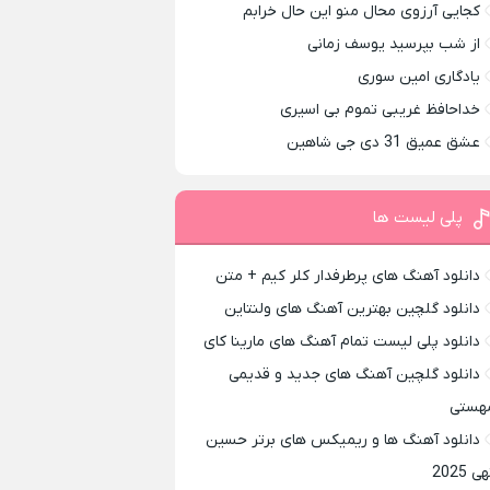
کجایی آرزوی محال منو این حال خرابم
از شب بپرسید یوسف زمانی
یادگاری امین سوری
خداحافظ غریبی تموم بی اسیری
عشق عمیق 31 دی جی شاهین
پلی لیست ها
دانلود آهنگ های پرطرفدار کلر کیم + متن
دانلود گلچین بهترین آهنگ های ولنتاین
دانلود پلی لیست تمام آهنگ های مارینا کای
دانلود گلچین آهنگ های جدید و قدیمی
هستی
دانلود آهنگ ها و ریمیکس های برتر حسین
ی 2025