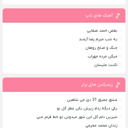
آهنگ های تاپ
بغض احمد صفایی
یه شب میرم رضا آرمند
جنگ و صلح روهان
میگن مرده مهراب
لکنت علیسان
ریمیکس های برتر
عشق عمیق 31 دی جی شاهین
یکی دیگه زدم زیرش بکن عطر گل بو
شیرین دلم کل این شهر میدونن تو خط قرمز منی
زندان محمد محرمی