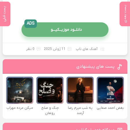
پست بعدی
پست قبلی
ADS
دانلــود موزیــکیـــو
آهنگ های تاپ
11 ژوئن 2025
0 نظر
پست های پیشنهادی
بغض احمد صفایی
یه شب میرم رضا
جنگ و صلح
میگن مرده مهراب
آرمند
روهان