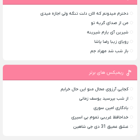
دخترم میدونم که الان دلت تنگه ولی اجازه میدی
من از صدای گريه تو
شیرین آی یارم شیرینه
رویای زیبا رضا پاشا
باز شب شد مهراد جم
ریمیکس های برتر
کجایی آرزوی محال منو این حال خرابم
از شب بپرسید یوسف زمانی
یادگاری امین سوری
خداحافظ غریبی تموم بی اسیری
عشق عمیق 31 دی جی شاهین