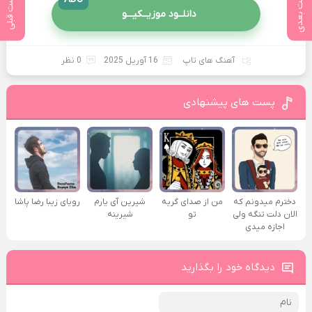
پست بعدی
پست قبلی
دانلــود موزیــکیـــو
آهنگ های تاپ
16 آوریل 2025
0 نظر
پست های پیشنهادی
دخترم میدونم که
من از صدای گريه
شیرین آی یارم
رویای زیبا رضا پاشا
الان دلت تنگه ولی
تو
شیرینه
اجازه میدی
دیدگاه خود را بگذارید