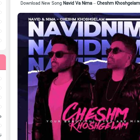
Download New Song
Navid Va Nima
–
Cheshm Khoshgela
م
ته