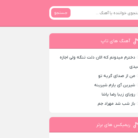
جستجو
آهنگ های تاپ
دخترم میدونم که الان دلت تنگه ولی اجازه
یدی
من از صدای گريه تو
شیرین آی یارم شیرینه
رویای زیبا رضا پاشا
باز شب شد مهراد جم
ریمیکس های برتر