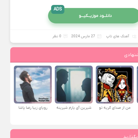
ADS
دانلــود موزیــکیـــو
آهنگ های تاپ
27 مارس 2024
0 نظر
نهادی
من از صدای گريه تو
شیرین آی یارم شیرینه
رویای زیبا رضا پاشا
بگذارید