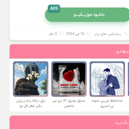
ADS
دانلــود موزیــکیـــو
ریمیکس های برتر
16 می 2024
0 نظر
نهادی
خداحافظ غریبی تموم
عشق عمیق 31 دی جی
یکی دیگه زدم زیرش
بی اسیری
شاهین
بکن عطر گل بو
بگذارید