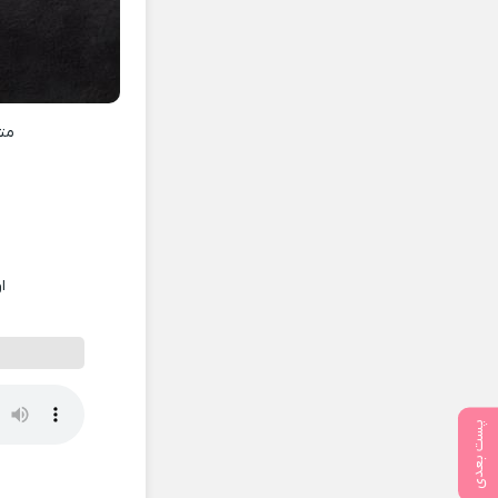
مت
ا
پست بعدی