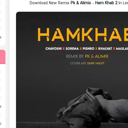
Download New Remix
Pk & Alimix
–
Ham Khab 2
In L
م
م
ته