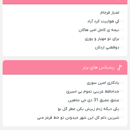
لجباز فرجام
کی هواییت کرد آراد
نیمه ی کامل امیر هاکان
برای تو مهیار و پوری
دوقطبی اردلان
ریمیکس های برتر
یادگاری امین سوری
خداحافظ غریبی تموم بی اسیری
عشق عمیق 31 دی جی شاهین
یکی دیگه زدم زیرش بکن عطر گل بو
شیرین دلم کل این شهر میدونن تو خط قرمز منی