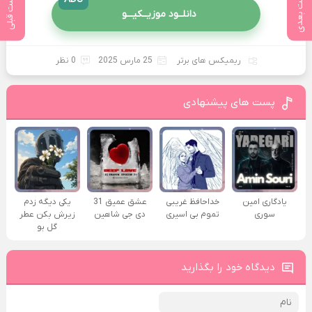
پست بعدی
پست قبلی
دانلــود موزیــکیـــو
ریمیکس های برتر
25 مارس 2025
0 نظر
پست های پیشنهادی
یادگاری امین
خداحافظ غریبی
عشق عمیق 31
یکی دیگه زدم
سوری
تموم بی اسیری
دی جی شاهین
زیرش بکن عطر
گل بو
دیدگاه خود را بگذارید