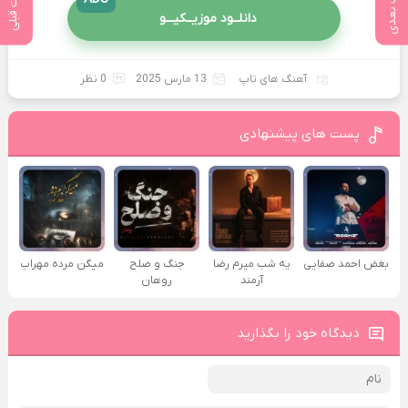
پست بعدی
پست قبلی
دانلــود موزیــکیـــو
آهنگ های تاپ
13 مارس 2025
0 نظر
پست های پیشنهادی
بغض احمد صفایی
یه شب میرم رضا
جنگ و صلح
میگن مرده مهراب
آرمند
روهان
دیدگاه خود را بگذارید