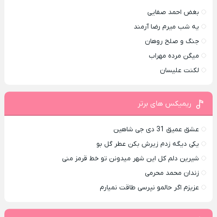
بغض احمد صفایی
یه شب میرم رضا آرمند
جنگ و صلح روهان
میگن مرده مهراب
لکنت علیسان
ریمیکس های برتر
عشق عمیق 31 دی جی شاهین
یکی دیگه زدم زیرش بکن عطر گل بو
شیرین دلم کل این شهر میدونن تو خط قرمز منی
زندان محمد محرمی
عزیزم اگر حالمو نپرسی طاقت نمیارم