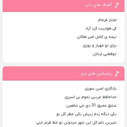
آهنگ های تاپ
لجباز فرجام
کی هواییت کرد آراد
نیمه ی کامل امیر هاکان
برای تو مهیار و پوری
دوقطبی اردلان
ریمیکس های برتر
یادگاری امین سوری
خداحافظ غریبی تموم بی اسیری
عشق عمیق 31 دی جی شاهین
یکی دیگه زدم زیرش بکن عطر گل بو
شیرین دلم کل این شهر میدونن تو خط قرمز منی