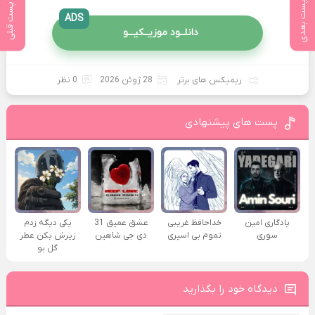
پست بعدی
پست قبلی
ADS
دانلــود موزیــکیـــو
ریمیکس های برتر
28 ژوئن 2026
0 نظر
پست های پیشنهادی
یادگاری امین
خداحافظ غریبی
عشق عمیق 31
یکی دیگه زدم
سوری
تموم بی اسیری
دی جی شاهین
زیرش بکن عطر
گل بو
دیدگاه خود را بگذارید